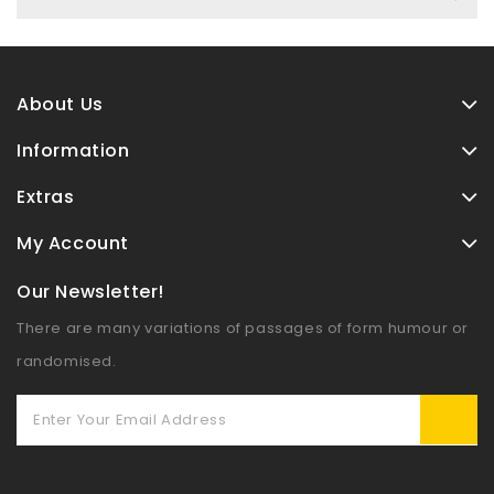
About Us
Information
Extras
My Account
Our Newsletter!
There are many variations of passages of form humour or
randomised.