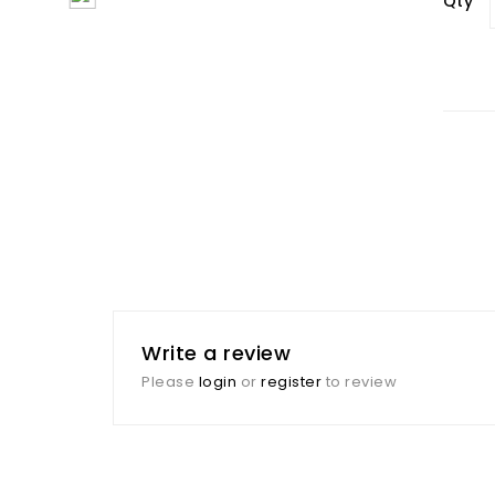
Qty
Write a review
Please
login
or
register
to review