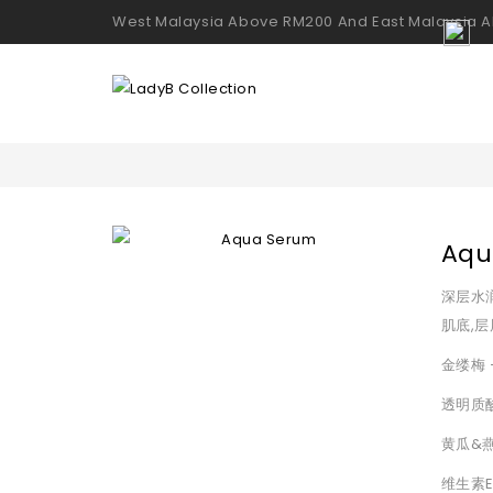
West Malaysia Above RM200 And East Malaysia A
Aqu
深层水
肌底,
金缕梅
透明质
黄瓜&
维生素