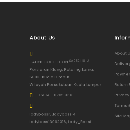
About Us
Infor
About 
SA0521118-U
LADYB COLLECTION
Deliver
Persiaran Klang, Petaling Lama,
Paymen
58100 Kuala Lumpur,
Wilayah Persekutuan Kuala Lumpur
Return 
+6014 - 6705 868
Privacy
Terms 
ladybossi5,ladybossi4,
Site Ma
ladyboss13092016, Lady_Bossi