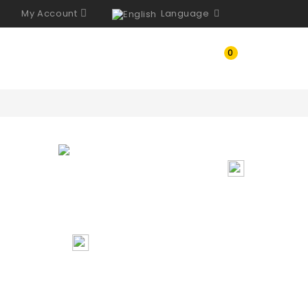
My Account
Language
0