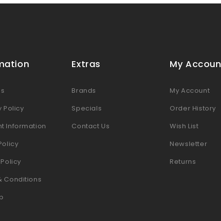
mation
Extras
My Accoun
Us
Brands
My Account
y Policy
Specials
Order History
t Information
Contact Us
Wish List
Policy
Newsletter
 Policy
Returns
& Conditions
p