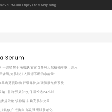
bove RM300 Enjoy Free Shipping!
a Serum
润 一滴唤醒干渴肌肤,它富含多种天然植物萃取，深入
层层渗透,为肌肤注入源源不断的水能量:
 +马齿苋提取物:舒缓修护,加强肌肤免疫系统
酸钠+甘油:强效补水,保湿长达24小时
燕麦提取物:镇静清凉,焕亮肌肤光采
E抗氧修护:抵御自由基,延缓肌肤老化