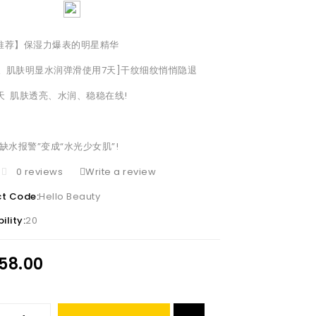
推荐】保湿力爆表的明星精华
天 肌肤明显水润弹滑使用7天]干纹细纹悄悄隐退
4天 肌肤透亮、水润、稳稳在线!
缺水报警”变成“水光少女肌”!
0 reviews
Write a review
ct Code:
Hello Beauty
ility:
20
58.00